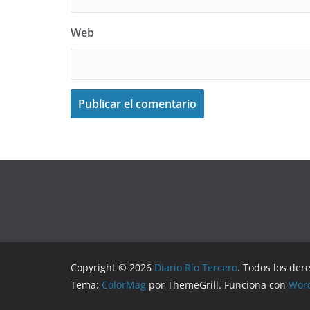
Web
Copyright © 2026
Diario Río Tercero
. Todos los der
Tema:
ColorMag
por ThemeGrill. Funciona con
Wor