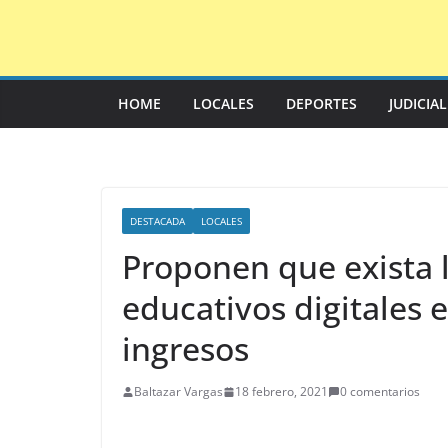
Saltar
al
contenido
HOME
LOCALES
DEPORTES
JUDICIA
DESTACADA
LOCALES
Proponen que exista 
educativos digitales 
ingresos
Baltazar Vargas
18 febrero, 2021
0 comentarios