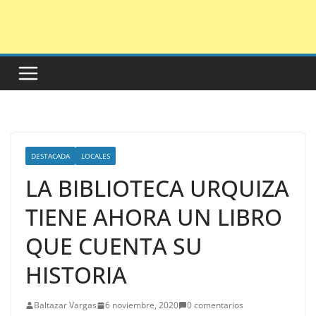
Saltar
al
contenido
DESTACADA
LOCALES
LA BIBLIOTECA URQUIZA
TIENE AHORA UN LIBRO
QUE CUENTA SU
HISTORIA
Baltazar Vargas
6 noviembre, 2020
0 comentarios