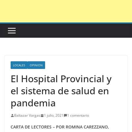
Saltar
al
contenido
LOCALES
OPINION
El Hospital Provincial y
el sistema de salud en
pandemia
Baltazar Vargas
1 julio, 2021
1 comentario
CARTA DE LECTORES – POR ROMINA CAREZZANO,