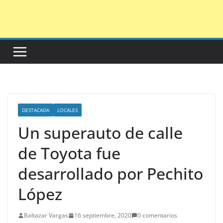
Saltar
al
contenido
DESTACADA
LOCALES
Un superauto de calle
de Toyota fue
desarrollado por Pechito
López
Baltazar Vargas
16 septiembre, 2020
0 comentarios