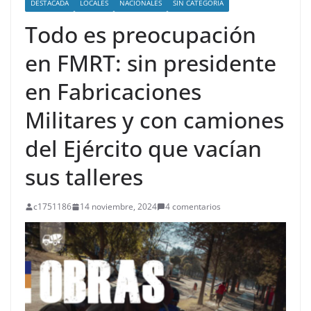
DESTACADA
LOCALES
NACIONALES
SIN CATEGORÍA
Todo es preocupación
en FMRT: sin presidente
en Fabricaciones
Militares y con camiones
del Ejército que vacían
sus talleres
c1751186
14 noviembre, 2024
4 comentarios