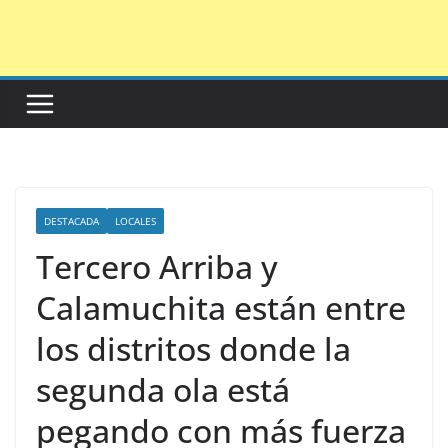
Saltar
al
contenido
DESTACADA
LOCALES
Tercero Arriba y
Calamuchita están entre
los distritos donde la
segunda ola está
pegando con más fuerza