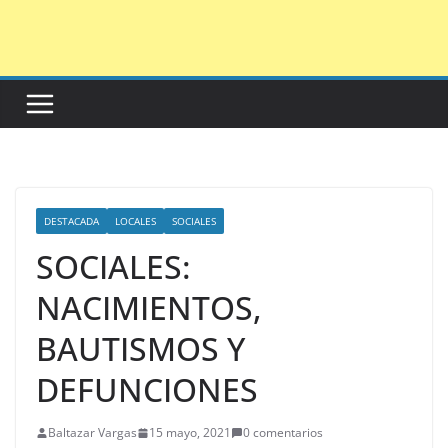
Saltar
al
contenido
DESTACADA
LOCALES
SOCIALES
SOCIALES:
NACIMIENTOS,
BAUTISMOS Y
DEFUNCIONES
Baltazar Vargas
15 mayo, 2021
0 comentarios