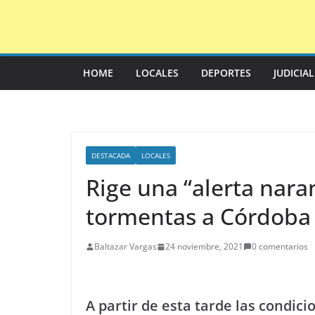
Saltar
al
contenido
HOME
LOCALES
DEPORTES
JUDICIA
DESTACADA
LOCALES
Rige una “alerta naran
tormentas a Córdoba
Baltazar Vargas
24 noviembre, 2021
0 comentarios
A partir de esta tarde las condic