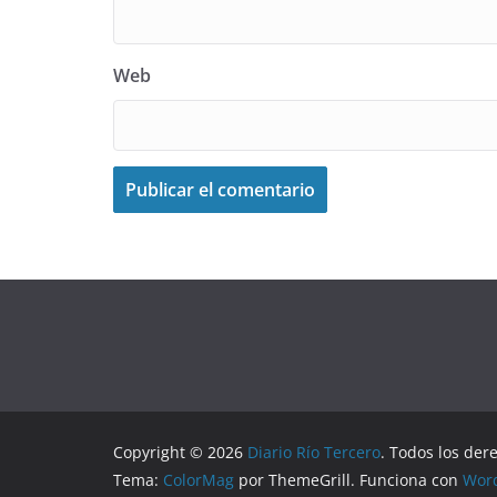
Web
Copyright © 2026
Diario Río Tercero
. Todos los der
Tema:
ColorMag
por ThemeGrill. Funciona con
Wor