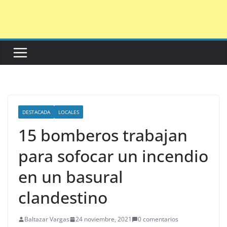
Saltar
al
contenido
DESTACADA
LOCALES
15 bomberos trabajan
para sofocar un incendio
en un basural
clandestino
Baltazar Vargas
24 noviembre, 2021
0 comentarios