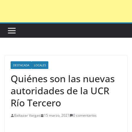
Saltar
al
contenido
DESTACADA
LOCALES
Quiénes son las nuevas
autoridades de la UCR
Río Tercero
Baltazar Vargas
15 marzo, 2021
0 comentarios