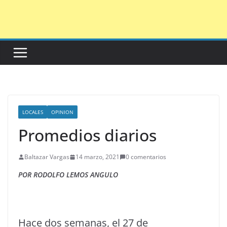
Saltar
al
contenido
LOCALES
OPINION
Promedios diarios
Baltazar Vargas
14 marzo, 2021
0 comentarios
POR RODOLFO LEMOS ANGULO
Hace dos semanas, el 27 de