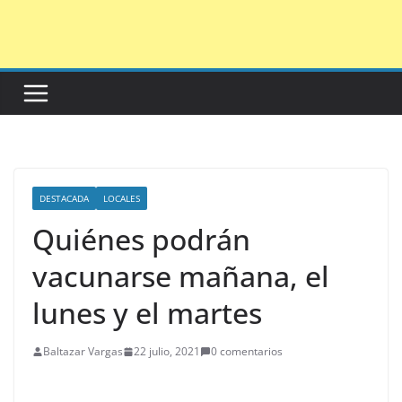
Saltar
al
contenido
DESTACADA
LOCALES
Quiénes podrán
vacunarse mañana, el
lunes y el martes
Baltazar Vargas
22 julio, 2021
0 comentarios