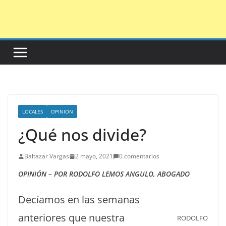
Saltar
al
contenido
LOCALES
OPINION
¿Qué nos divide?
Baltazar Vargas
2 mayo, 2021
0 comentarios
OPINIÓN – POR RODOLFO LEMOS ANGULO, ABOGADO
Decíamos en las semanas
anteriores que nuestra
RODOLFO