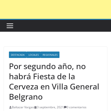
Saltar
al
contenido
DESTACADA
LOCALES
REGIONALES
Por segundo año, no
habrá Fiesta de la
Cerveza en Villa General
Belgrano
Baltazar Vargas
3 septiembre, 2021
0 comentarios