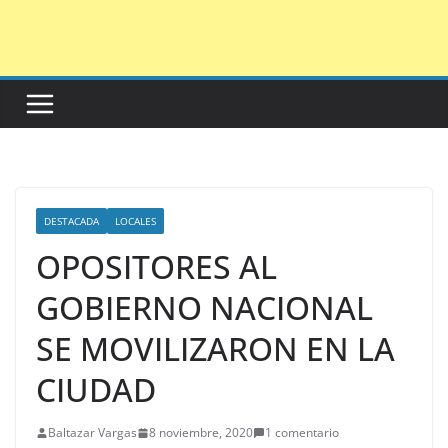
Saltar
al
contenido
DESTACADA
LOCALES
OPOSITORES AL
GOBIERNO NACIONAL
SE MOVILIZARON EN LA
CIUDAD
Baltazar Vargas
8 noviembre, 2020
1 comentario