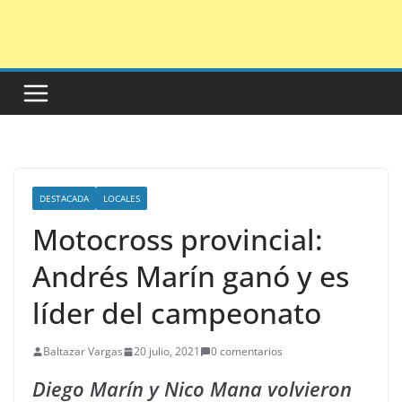
Saltar
al
contenido
DESTACADA
LOCALES
Motocross provincial:
Andrés Marín ganó y es
líder del campeonato
Baltazar Vargas
20 julio, 2021
0 comentarios
Diego Marín y Nico Mana volvieron