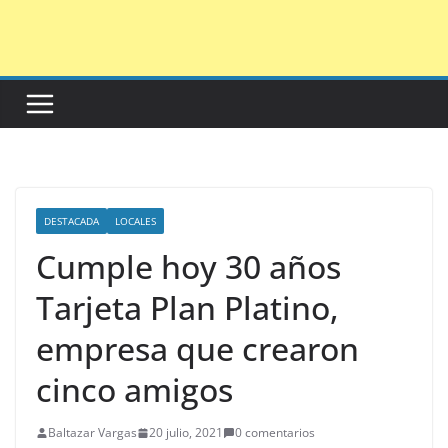
Saltar
al
contenido
DESTACADA
LOCALES
Cumple hoy 30 años
Tarjeta Plan Platino,
empresa que crearon
cinco amigos
Baltazar Vargas
20 julio, 2021
0 comentarios