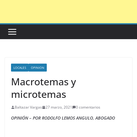
Saltar
al
contenido
LOCALES
OPINION
Macrotemas y
microtemas
Baltazar Vargas
27 marzo, 2021
0 comentarios
OPINIÓN – POR RODOLFO LEMOS ANGULO, ABOGADO