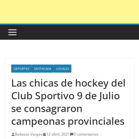
Saltar
al
contenido
DEPORTES
DESTACADA
LOCALES
Las chicas de hockey del
Club Sportivo 9 de Julio
se consagraron
campeonas provinciales
Baltazar Vargas
12 abril, 2021
0 comentarios