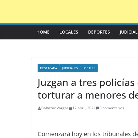
Saltar
al
contenido
HOME
LOCALES
DEPORTES
JUDICIA
DESTACADA
JUDICIALES
LOCALES
Juzgan a tres policía
torturar a menores d
Baltazar Vargas
12 abril, 2021
0 comentarios
Comenzará hoy en los tribunales de 