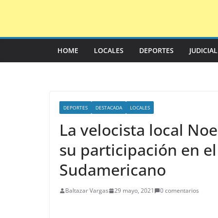
Saltar
al
contenido
HOME
LOCALES
DEPORTES
JUDICIA
DEPORTES
DESTACADA
LOCALES
La velocista local No
su participación en 
Sudamericano
Baltazar Vargas
29 mayo, 2021
0 comentarios