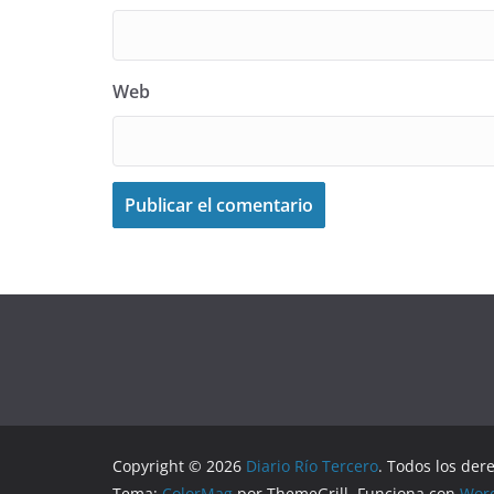
Web
Copyright © 2026
Diario Río Tercero
. Todos los der
Tema:
ColorMag
por ThemeGrill. Funciona con
Wor