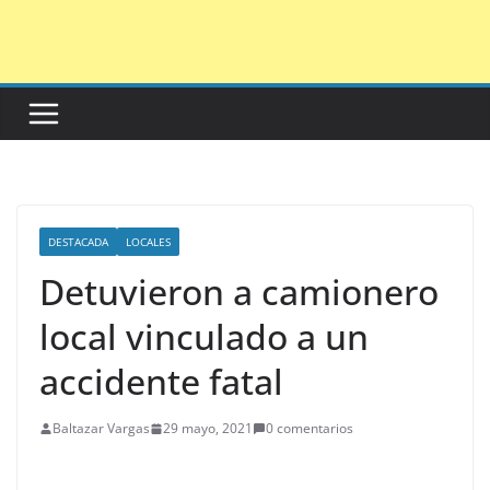
Saltar
al
contenido
DESTACADA
LOCALES
Detuvieron a camionero
local vinculado a un
accidente fatal
Baltazar Vargas
29 mayo, 2021
0 comentarios