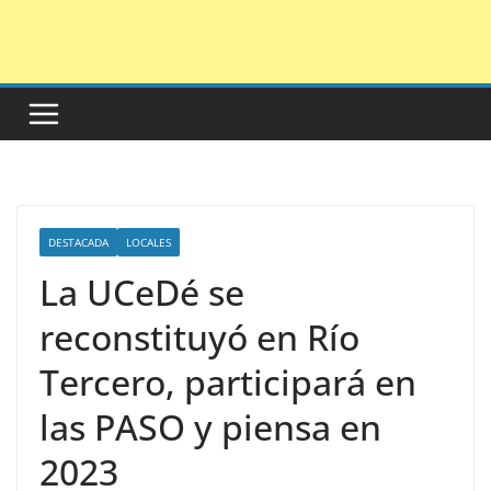
Saltar
al
contenido
DESTACADA
LOCALES
La UCeDé se
reconstituyó en Río
Tercero, participará en
las PASO y piensa en
2023