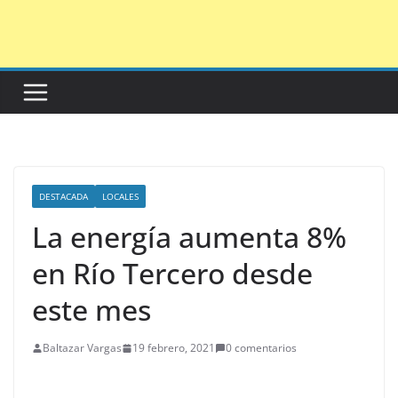
Saltar
al
contenido
DESTACADA
LOCALES
La energía aumenta 8%
en Río Tercero desde
este mes
Baltazar Vargas
19 febrero, 2021
0 comentarios