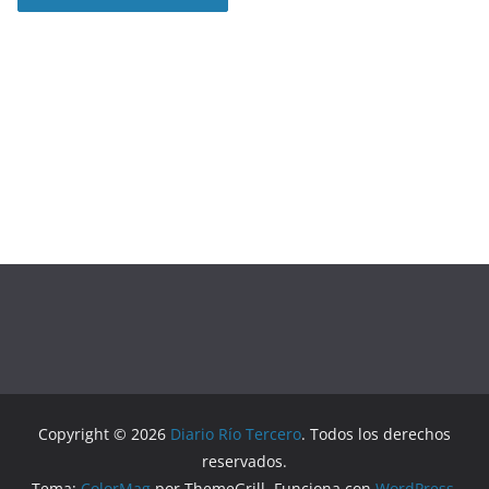
Copyright © 2026
Diario Río Tercero
. Todos los derechos
reservados.
Tema:
ColorMag
por ThemeGrill. Funciona con
WordPress
.