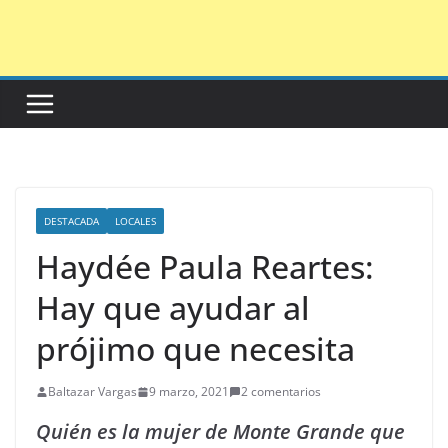
Saltar
al
contenido
DESTACADA
LOCALES
Haydée Paula Reartes:
Hay que ayudar al
prójimo que necesita
Baltazar Vargas
9 marzo, 2021
2 comentarios
Quién es la mujer de Monte Grande que