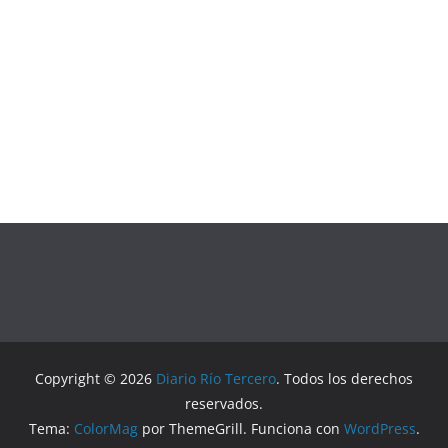
Copyright © 2026
Diario Río Tercero
. Todos los derechos
reservados.
Tema:
ColorMag
por ThemeGrill. Funciona con
WordPress
.