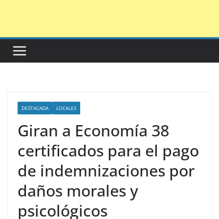
Saltar
al
contenido
DESTACADA
LOCALES
Giran a Economía 38
certificados para el pago
de indemnizaciones por
daños morales y
psicológicos