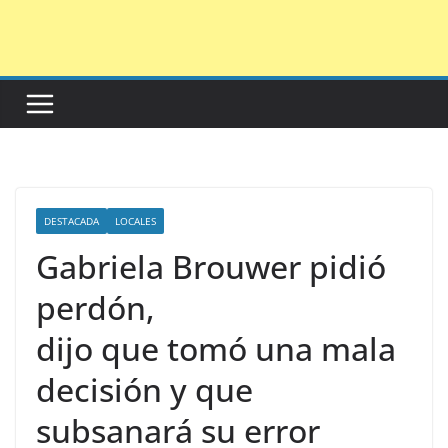
Saltar
al
contenido
DESTACADA
LOCALES
Gabriela Brouwer pidió
perdón,
dijo que tomó una mala
decisión y que
subsanará su error