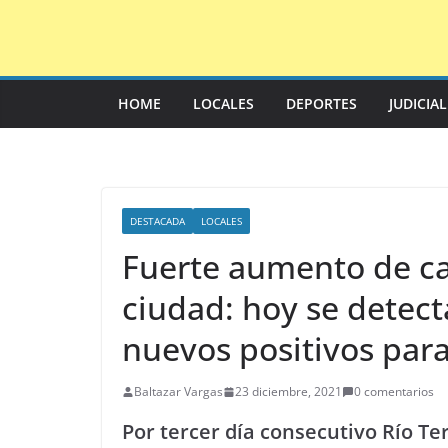
Saltar
al
contenido
HOME
LOCALES
DEPORTES
JUDICIA
DESTACADA
LOCALES
Fuerte aumento de ca
ciudad: hoy se detec
nuevos positivos par
Baltazar Vargas
23 diciembre, 2021
0 comentarios
Por tercer día consecutivo Río Te