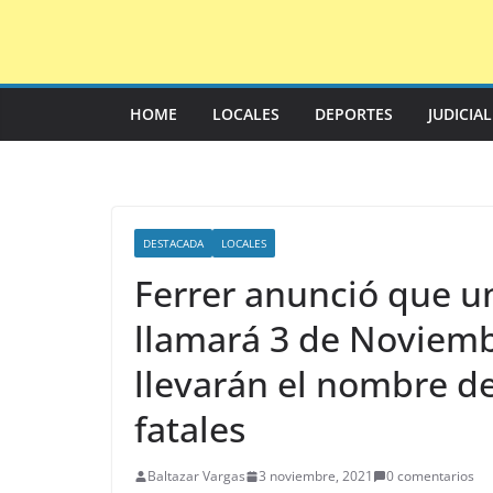
Saltar
al
contenido
HOME
LOCALES
DEPORTES
JUDICIA
DESTACADA
LOCALES
Ferrer anunció que un
llamará 3 de Noviembr
llevarán el nombre de
fatales
Baltazar Vargas
3 noviembre, 2021
0 comentarios