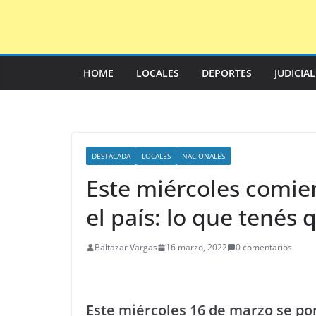
Saltar
al
contenido
HOME
LOCALES
DEPORTES
JUDICIA
DESTACADA
LOCALES
NACIONALES
Este miércoles comien
el país: lo que tenés 
Baltazar Vargas
16 marzo, 2022
0 comentarios
Este miércoles 16 de marzo se p