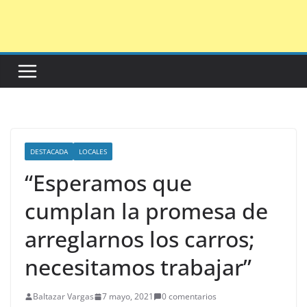
Saltar
al
contenido
DESTACADA
LOCALES
“Esperamos que
cumplan la promesa de
arreglarnos los carros;
necesitamos trabajar”
Baltazar Vargas
7 mayo, 2021
0 comentarios