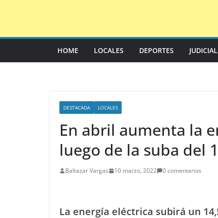
Saltar
al
contenido
HOME
LOCALES
DEPORTES
JUDICIA
DESTACADA
LOCALES
En abril aumenta la 
luego de la suba del
Baltazar Vargas
10 marzo, 2022
0 comentarios
La energía eléctrica subirá un 14