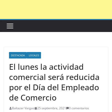
Saltar
al
contenido
DESTACADA
LOCALES
El lunes la actividad
comercial será reducida
por el Día del Empleado
de Comercio
Baltazar Vargas
25 septiembre, 2021
0 comentarios