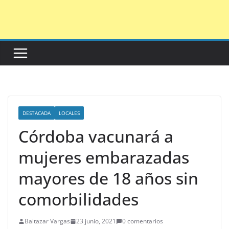
Saltar
al
contenido
DESTACADA
LOCALES
Córdoba vacunará a
mujeres embarazadas
mayores de 18 años sin
comorbilidades
Baltazar Vargas
23 junio, 2021
0 comentarios