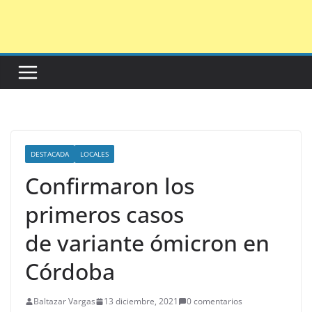
Saltar
al
contenido
DESTACADA
LOCALES
Confirmaron los
primeros casos
de variante ómicron en
Córdoba
Baltazar Vargas
13 diciembre, 2021
0 comentarios