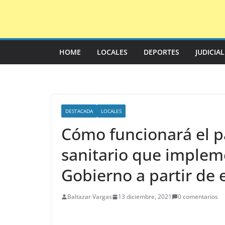
Saltar
al
contenido
HOME
LOCALES
DEPORTES
JUDICIA
DESTACADA
LOCALES
Cómo funcionará el p
sanitario que implem
Gobierno a partir de 
Baltazar Vargas
13 diciembre, 2021
0 comentarios