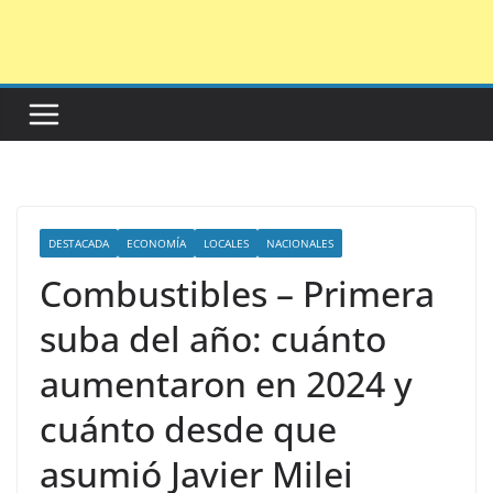
Saltar
al
contenido
DESTACADA
ECONOMÍA
LOCALES
NACIONALES
Combustibles – Primera
suba del año: cuánto
aumentaron en 2024 y
cuánto desde que
asumió Javier Milei