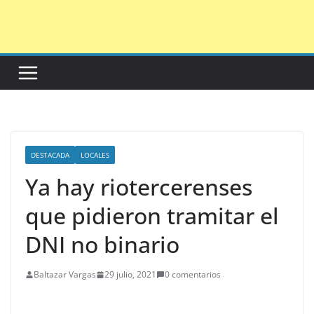
Saltar
al
contenido
DESTACADA
LOCALES
Ya hay riotercerenses
que pidieron tramitar el
DNI no binario
Baltazar Vargas
29 julio, 2021
0 comentarios