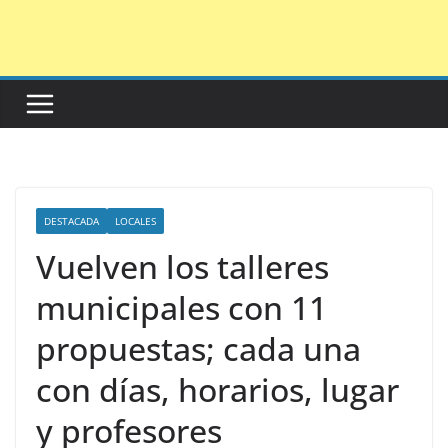
Saltar
al
contenido
DESTACADA
LOCALES
Vuelven los talleres
municipales con 11
propuestas; cada una
con días, horarios, lugar
y profesores