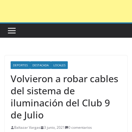
Saltar
al
contenido
DEPORTES
DESTACADA
LOCALES
Volvieron a robar cables
del sistema de
iluminación del Club 9
de Julio
Baltazar Vargas
3 junio, 2021
0 comentarios