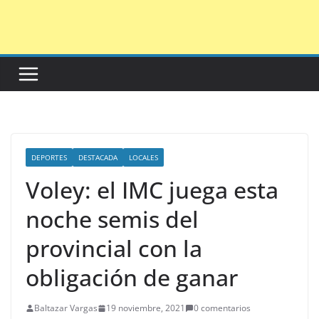
Saltar
al
contenido
DEPORTES
DESTACADA
LOCALES
Voley: el IMC juega esta
noche semis del
provincial con la
obligación de ganar
Baltazar Vargas
19 noviembre, 2021
0 comentarios