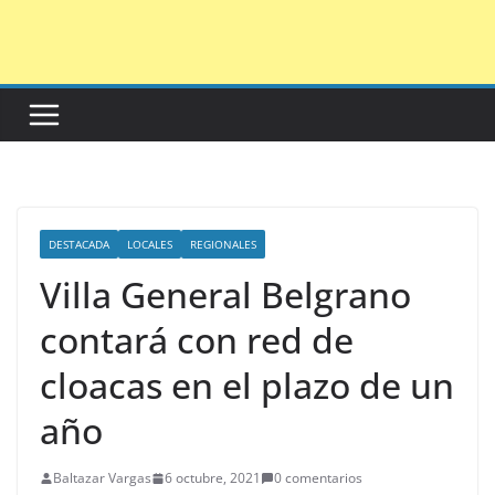
Saltar
al
contenido
DESTACADA
LOCALES
REGIONALES
Villa General Belgrano
contará con red de
cloacas en el plazo de un
año
Baltazar Vargas
6 octubre, 2021
0 comentarios