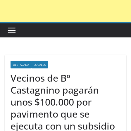
Saltar
al
contenido
DESTACADA
LOCALES
Vecinos de Bº
Castagnino pagarán
unos $100.000 por
pavimento que se
ejecuta con un subsidio