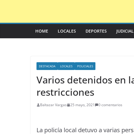
Saltar
al
contenido
HOME
LOCALES
DEPORTES
JUDICIA
DESTACADA
LOCALES
POLICIALES
Varios detenidos en l
restricciones
Baltazar Vargas
25 mayo, 2021
0 comentarios
La policía local detuvo a varias pe