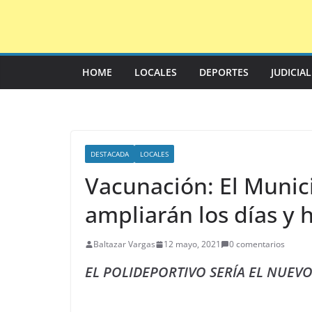
Saltar
al
contenido
HOME
LOCALES
DEPORTES
JUDICIA
DESTACADA
LOCALES
Vacunación: El Munici
ampliarán los días y 
Baltazar Vargas
12 mayo, 2021
0 comentarios
EL POLIDEPORTIVO SERÍA EL NUEV