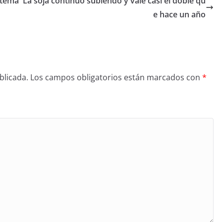
stema
La soja continuó subiendo y vale casi el doble qu
e hace un año
blicada.
Los campos obligatorios están marcados con
*