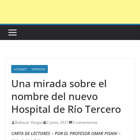
Saltar
al
contenido
LOCALES
OPINION
Una mirada sobre el
nombre del nuevo
Hospital de Río Tercero
Baltazar Vargas
2 junio, 2021
3 comentarios
CARTA DE LECTORES – POR EL PROFESOR OMAR PISANI –