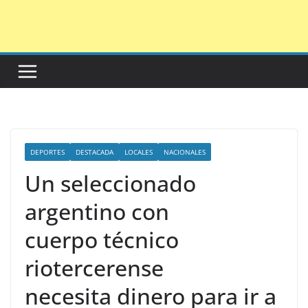
Saltar
al
contenido
DEPORTES
DESTACADA
LOCALES
NACIONALES
Un seleccionado
argentino con
cuerpo técnico
riotercerense
necesita dinero para ir a