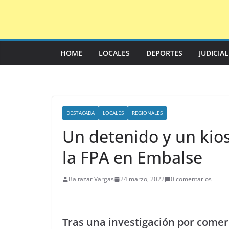
Saltar
al
contenido
HOME
LOCALES
DEPORTES
JUDICIA
DESTACADA
LOCALES
REGIONALES
Un detenido y un kio
la FPA en Embalse
Baltazar Vargas
24 marzo, 2022
0 comentarios
Tras una investigación por comer