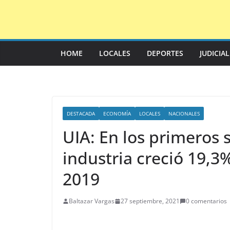
Saltar
al
contenido
HOME
LOCALES
DEPORTES
JUDICIA
DESTACADA
ECONOMÍA
LOCALES
NACIONALES
UIA: En los primeros 
industria creció 19,3
2019
Baltazar Vargas
27 septiembre, 2021
0 comentarios